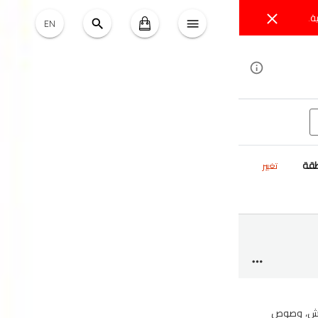
ة.
EN
طقة
تغيير
قرمش، وصوص