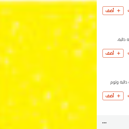
أضف
ذائبة،
أضف
ذائبة وثوم
أضف