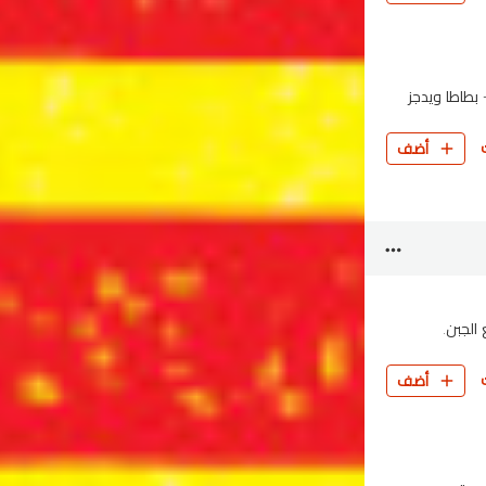
 بطاطا ويدجز
أضف
الجبن.
أضف