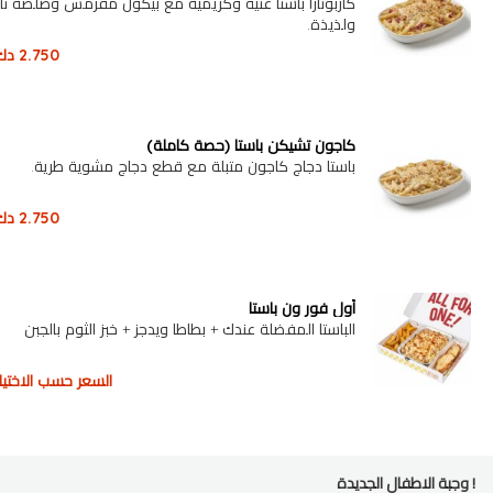
كاربونارا باستا غنية وكريمية مع بيكون مقرمش وصلصة ن
ولذيذة.
2.750
دك
كاجون تشيكن باستا (حصة كاملة)
باستا دجاج كاجون متبلة مع قطع دجاج مشوية طرية.
2.750
دك
أول فور ون باستا
الباستا المفضلة عندك + بطاطا ويدجز + خبز الثوم بالجبن
السعر حسب الاختيار
وجبة الاطفال الجديدة !