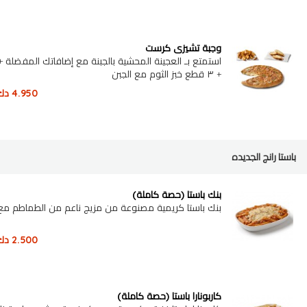
وجبة تشيزي كرست
استمتع بـ العجينة المحشية بالجبنة مع إضافاتك المفضلة +
+ ٣ قطع خبز الثوم مع الجبن
4.950
دك
باستا رانج الجديده
بنك باستا (حصة كاملة)
بنك باستا كريمية مصنوعة من مزيج ناعم من الطماطم مع 
2.500
دك
كاربونارا باستا (حصة كاملة)