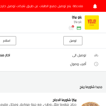
ملاحظة: يتم توصيل جميع الطلبات عن طريق شركات توصيل خارجي
يلو بيتزا
يلو بيتزا
توصيل
استلام
توصيل الى
اختر من
أقرب وصول
جديد! شاورما رينج
بيتزا شاورما الدجاج
دجاج شاورما متبّل وطري، مع جبنة موزاريلا، ومخلل م