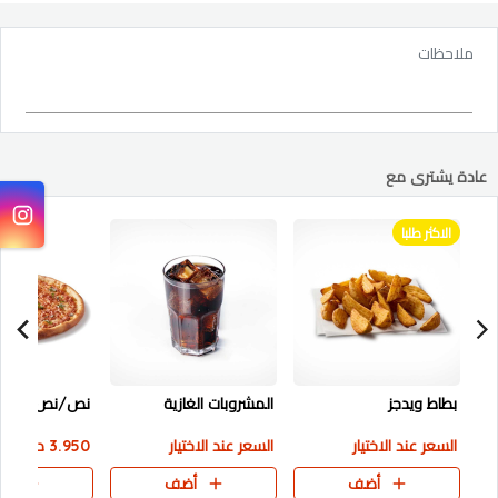
ملاحظات
عادة يشترى مع
الاكثر طلبا
بطاط ويدجز
المشروبات الغازية
نص/نص حجم 
السعر عند الاختيار
السعر عند الاختيار
3.950 دك
أضف
أضف
أض