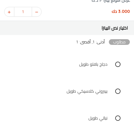
عرض اللونغ بيتزا ٣ د.ك
3.000 دك
1
اختيار نص البيتزا
مطلوب
أدنى: 1, أقصى: 1
دجاج بافلو طويل
بيبروني كلاسيكي طويل
نباتي طويل