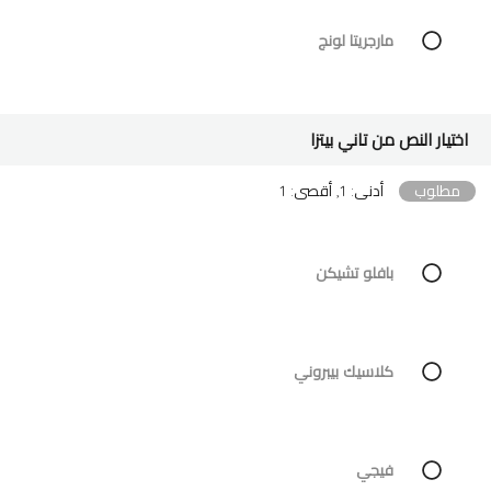
مارجريتا لونج
اختيار النص من تاني بيتزا
مطلوب
أدنى: 1, أقصى: 1
بافلو تشيكن
كلاسيك بيبروني
فيجي