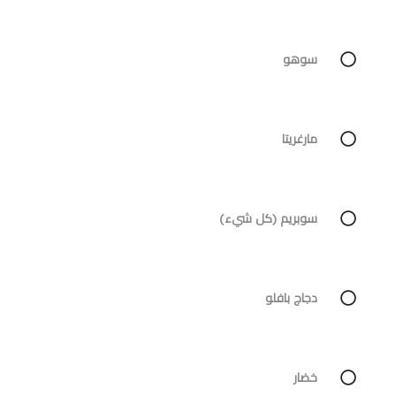
سوهو
مارغريتا
سوبريم (كل شيء)
دجاج بافلو
خضار