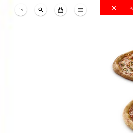
ة.
EN