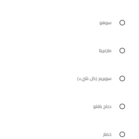
سوهو
مارغريتا
سوبريم (كل شيء)
دجاج بافلو
خضار