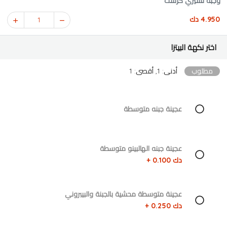
وجبة تشيزي كرست
4.950 دك
1
اختر نكهة البيتزا
مطلوب
أدنى: 1, أقصى: 1
عجينة جبنه متوسطة
عجينة جبنه الهالبينو متوسطة
دك 0.100 +
عجينة متوسطة محشية بالجبنة والبيبروني
دك 0.250 +