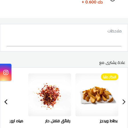
دك 0.600 +
ملاحظات
عادة يشترى مع
الاكثر طلبا
بطاط ويدجز
رقائق فلفل حار
مياه اروي