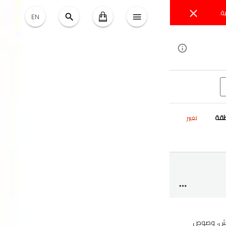
ة.
EN
طقة
تغيير
قرمش، وصوص