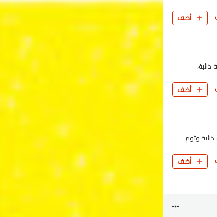
أضف
ذائبة،
أضف
ذائبة وثوم
أضف