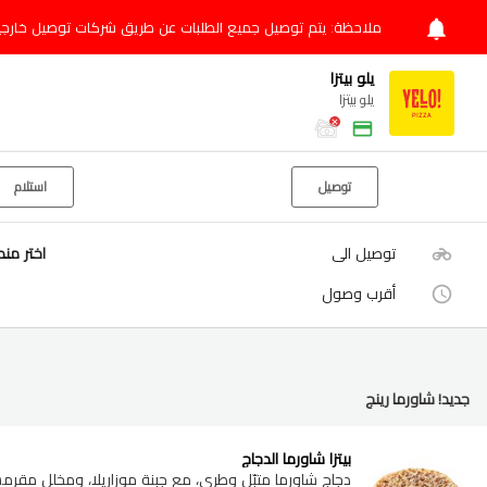
ملاحظة: يتم توصيل جميع الطلبات عن طريق شركات توصيل خارجي
يلو بيتزا
يلو بيتزا
توصيل
استلام
توصيل الى
اختر من
أقرب وصول
جديد! شاورما رينج
بيتزا شاورما الدجاج
دجاج شاورما متبّل وطري، مع جبنة موزاريلا، ومخلل م