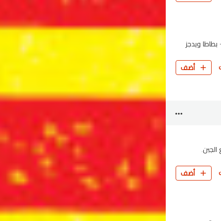
 بطاطا ويدجز
أضف
الجبن.
أضف