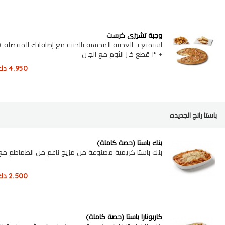
وجبة تشيزي كرست
استمتع بـ العجينة المحشية بالجبنة مع إضافاتك المفضلة +
+ ٣ قطع خبز الثوم مع الجبن
4.950
دك
باستا رانج الجديده
بنك باستا (حصة كاملة)
بنك باستا كريمية مصنوعة من مزيج ناعم من الطماطم مع 
2.500
دك
كاربونارا باستا (حصة كاملة)