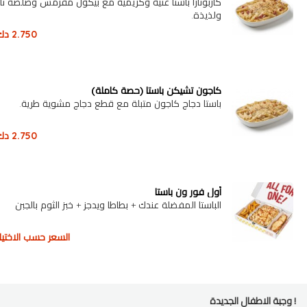
كاربونارا باستا غنية وكريمية مع بيكون مقرمش وصلصة ن
ولذيذة.
2.750
دك
كاجون تشيكن باستا (حصة كاملة)
باستا دجاج كاجون متبلة مع قطع دجاج مشوية طرية.
2.750
دك
أول فور ون باستا
الباستا المفضلة عندك + بطاطا ويدجز + خبز الثوم بالجبن
السعر حسب الاختيار
وجبة الاطفال الجديدة !