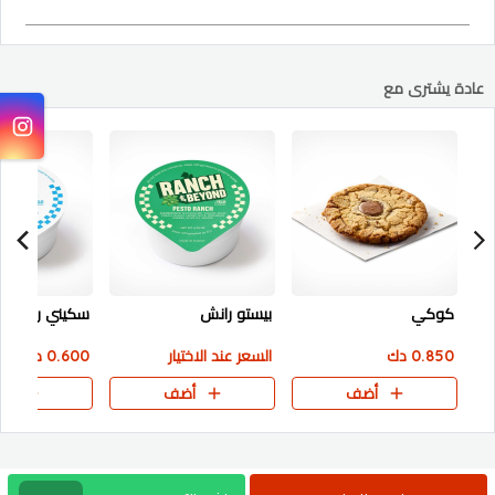
عادة يشترى مع
كوكي
بيستو رانش
سكيني رانش
0.850 دك
السعر عند الاختيار
0.600 دك
أضف
أضف
أض